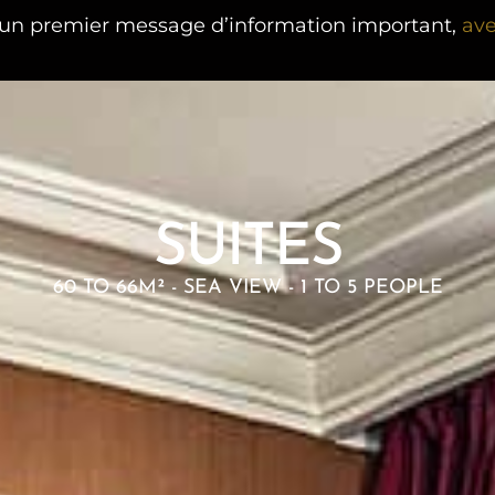
est un 2e message d’information important,
avec u
SUITES
60 TO 66M² - SEA VIEW - 1 TO 5 PEOPLE