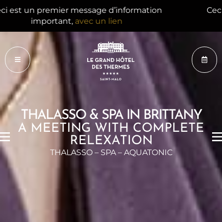
Ceci est un 2e message d’information important,
avec un lien
THALASSO & SPA IN BRITTANY
A MEETING WITH COMPLETE
RELEXATION
THALASSO
– SPA –
AQUATONIC