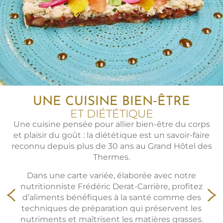
UNE CUISINE TRADITION
ET AUTHENTIQUE
C’est en toute simplicité que les richesses de notre
terroir sont mises à l’honneur dans cette carte
terre et mer.
Faites le plein d’iode en savourant huîtres,
poissons et crustacés, savourez les produits des
terres bretonnes et découvrez nos propositions
végétariennes.
À la carte, retrouvez nos Sashimis de daurade, filets